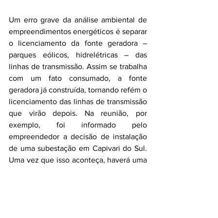
Um erro grave da análise ambiental de 
empreendimentos energéticos é separar 
o licenciamento da fonte geradora – 
parques eólicos, hidrelétricas – das 
linhas de transmissão. Assim se trabalha 
com um fato consumado, a fonte 
geradora já construída, tornando refém o 
licenciamento das linhas de transmissão 
que virão depois. Na reunião, por 
exemplo, foi informado pelo 
empreendedor a decisão de instalação 
de uma subestação em Capivari do Sul. 
Uma vez que isso aconteça, haverá uma 
enorme rede de torres e fios chegando 
e partindo desse ponto, cuja análise de 
viabilidade ambiental tem que ser feita 
em conjunto.