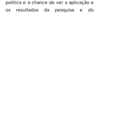
política e a chance de ver a aplicação e 
os resultados da pesquisa e do 
conhecimento obtido em de sala de 
aula”, lembra Krob. 
Ver tudo
Posts recentes