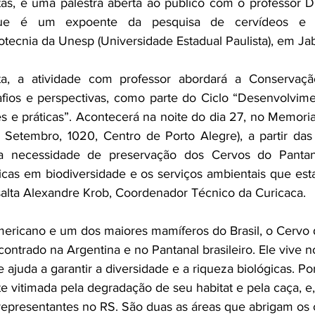
stas, e uma palestra aberta ao público com o professor Dr
que é um expoente da pesquisa de cervídeos e es
ecnia da Unesp (Universidade Estadual Paulista), em Jab
ta, a atividade com professor abordará a Conservaçã
safios e perspectivas, como parte do Ciclo “Desenvolvimen
es e práticas”. Acontecerá na noite do dia 27, no Memoria
Setembro, 1020, Centro de Porto Alegre), a partir das 
 necessidade de preservação dos Cervos do Pantanal
ricas em biodiversidade e os serviços ambientais que est
alta Alexandre Krob, Coordenador Técnico da Curicaca.
mericano e um dos maiores mamíferos do Brasil, o Cervo 
ntrado na Argentina e no Pantanal brasileiro. Ele vive 
ajuda a garantir a diversidade e a riqueza biológicas. Po
te vitimada pela degradação de seu habitat e pela caça, e,
epresentantes no RS. São duas as áreas que abrigam os 