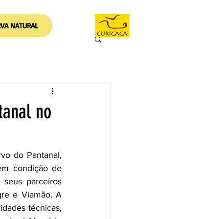
RVA NATURAL
tanal no
em condição de 
 seus parceiros 
re e Viamão. A 
idades técnicas, 