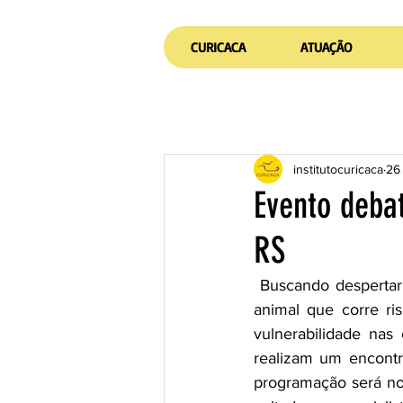
CURICACA
ATUAÇÃO
institutocuricaca
26 
Evento deba
RS
 Buscando despertar o interesse público e incentivar a pesquisa sobre o Cervo do Pantanal, 
animal que corre ri
vulnerabilidade nas 
realizam um encontr
programação será nos 