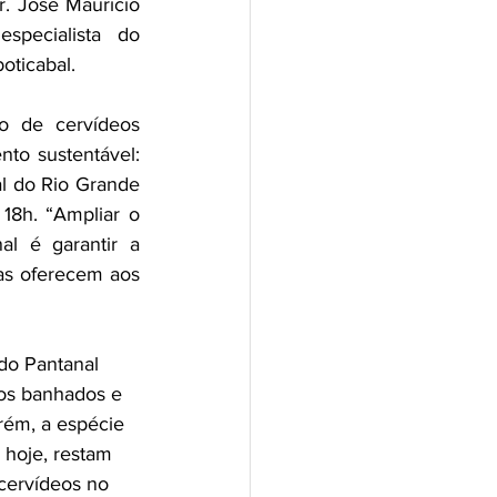
. José Maurício 
pecialista do 
oticabal.
o de cervídeos 
to sustentável: 
l do Rio Grande 
18h. “Ampliar o 
 é garantir a 
as oferecem aos 
do Pantanal 
nos banhados e 
rém, a espécie 
 hoje, restam 
cervídeos no 