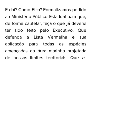
E daí? Como Fica? Formalizamos pedido 
ao Ministério Público Estadual para que, 
de forma cautelar, faça o que já deveria 
ter sido feito pelo Executivo. Que 
defenda a Lista Vermelha e sua 
aplicação para todas as espécies 
ameaçadas da área marinha projetada 
de nossos limites territoriais. Que as 
responsabilidades se ampliem! Hoje ela 
é conhecida como a Lista Vermelha, 
amanhã será conhecida como a Lista 
Farroupilha da Fauna Ameaçada.
Como foi feita a nossa Lista
A Lista do Rio Grande do Sul foi 
publicada em setembro do ano passado, 
após mobilização do Instituto Curicaca 
para que o governo não deixasse de 