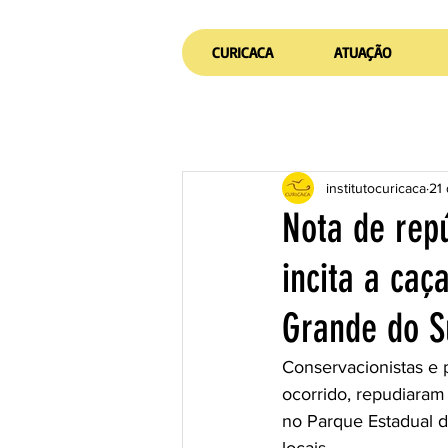
CURICACA
ATUAÇÃO
institutocuricaca
21
Nota de repú
incita a caç
Grande do S
Conservacionistas e 
ocorrido, repudiaram
no Parque Estadual d