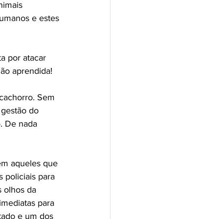
nimais 
humanos e estes 
a por atacar 
não aprendida!
cachorro. Sem 
 gestão do 
o. De nada 
mem aqueles que 
policiais para 
 olhos da 
imediatas para 
stado e um dos 