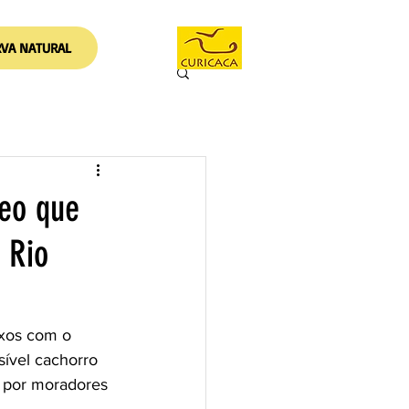
RVA NATURAL
deo que
 Rio
exos com o 
sível cachorro 
o por moradores 