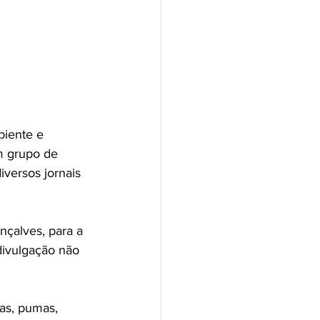
biente e 
um grupo de 
versos jornais 
çalves, para a 
divulgação não 
as, pumas, 