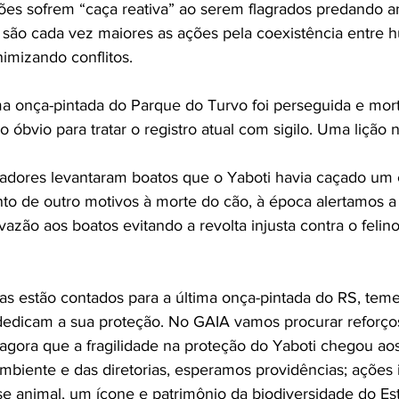
leões sofrem “caça reativa” ao serem flagrados predando a
, são cada vez maiores as ações pela coexistência entre 
nimizando conflitos.
 onça-pintada do Parque do Turvo foi perseguida e mort
 óbvio para tratar o registro atual com sigilo. Uma lição 
dores levantaram boatos que o Yaboti havia caçado um 
to de outro motivos à morte do cão, à época alertamos a
azão aos boatos evitando a revolta injusta contra o felin
dias estão contados para a última onça-pintada do RS, te
dedicam a sua proteção. No GAIA vamos procurar reforços 
agora que a fragilidade na proteção do Yaboti chegou aos
mbiente e das diretorias, esperamos providências; ações 
sse animal, um ícone e patrimônio da biodiversidade do E