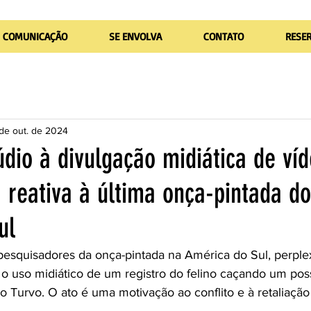
COMUNICAÇÃO
SE ENVOLVA
CONTATO
RESE
 de out. de 2024
dio à divulgação midiática de ví
a reativa à última onça-pintada do
ul
pesquisadores da onça-pintada na América do Sul, perpl
 o uso midiático de um registro do felino caçando um pos
o Turvo. O ato é uma motivação ao conflito e à retaliaçã