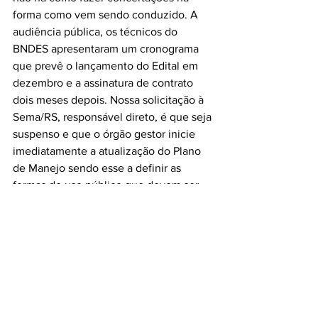
forma como vem sendo conduzido. A 
audiência pública, os técnicos do 
BNDES apresentaram um cronograma 
que prevê o lançamento do Edital em 
dezembro e a assinatura de contrato 
dois meses depois. Nossa solicitação à 
Sema/RS, responsável direto, é que seja 
suspenso e que o órgão gestor inicie 
imediatamente a atualização do Plano 
de Manejo sendo esse a definir as 
formas de uso público que devem ser 
concessionadas e a estabelecer as 
garantias a necessária seguranças à 
biodiversidade. Evidentemente, com 
tão pouco tempo pela frente e tão 
objetivas intenções da Sema/RS e de 
seus parceiros, hoje restou-nos fazer 
uma denúncia ao Ministério Publico 