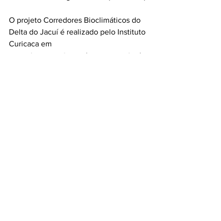
O projeto Corredores Bioclimáticos do 
Delta do Jacuí é realizado pelo Instituto 
Curicaca em 
parceria com a @petrobras, por meio do 
Programa 
#PetrobrasSocioAmbiental
.
Ver tudo
Posts recentes