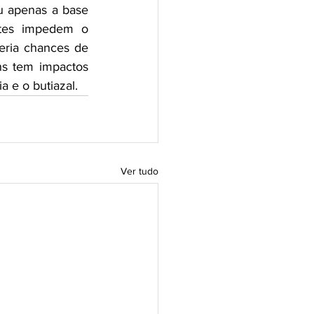
u apenas a base 
ntes impedem o 
ria chances de 
ns tem impactos 
 e o butiazal.
Ver tudo