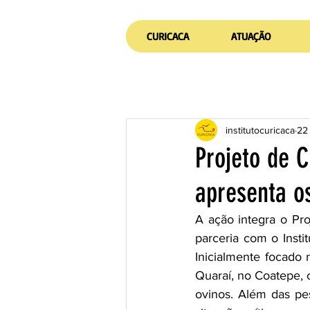
CURICACA
ATUAÇÃO
institutocuricaca
22
Projeto de 
apresenta o
A ação integra o Pr
parceria com o Insti
Inicialmente focado 
Quaraí, no Coatepe, 
ovinos. Além das pes