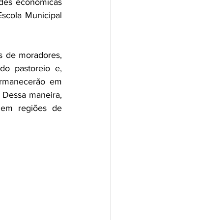
ades econômicas 
cola Municipal 
s de moradores, 
o pastoreio e, 
rmanecerão em 
 Dessa maneira, 
em regiões de 