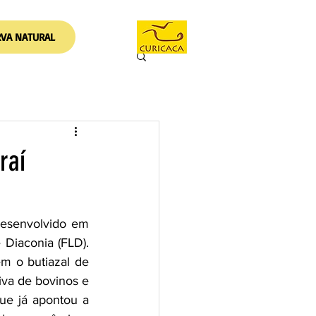
RVA NATURAL
raí
desenvolvido em 
Diaconia (FLD). 
m o butiazal de 
va de bovinos e 
ue já apontou a 