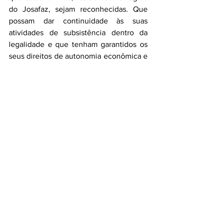
do Josafaz, sejam reconhecidas. Que 
possam dar continuidade às suas 
atividades de subsistência dentro da 
legalidade e que tenham garantidos os 
seus direitos de autonomia econômica e 
cultural. O INCRA prevê para a região a 
criação de um território quilombola com 
mais de 9.000 hectares, cuja 
complementaridade com o Parque é 
extremamente benéfica para a 
conservação da biodiversidade e a 
sociodiversidade. Saber negociar o uso 
temporário de 30 hectares é 
fundamental para garantir esses ganhos 
futuros, habilidade que no momento 
falta ao ICMBio e ao Ministério do Meio 
Ambiente. 