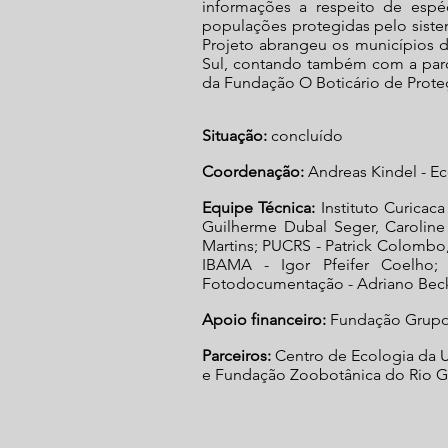
informações a respeito de esp
populações protegidas pelo siste
Projeto abrangeu os municípios 
Sul, contando também com a parc
da Fundação O Boticário de Prote
Situação:
concluído
Coordenação:
Andreas Kindel - E
Equipe Técnica:
Instituto Curicaca
Guilherme Dubal Seger, Caroline
Martins; PUCRS - Patrick Colombo,
IBAMA - Igor Pfeifer Coelho; 
Fotodocumentação - Adriano Bec
Apoio financeiro:
Fundação Grupo 
Parceiros:
Centro de Ecologia da U
e Fundação Zoobotânica do Rio G