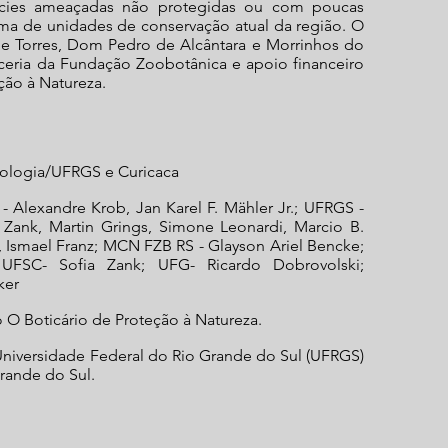
écies ameaçadas não protegidas ou com poucas
ma de unidades de conservação atual da região. O
de Torres, Dom Pedro de Alcântara e Morrinhos do
eria da Fundação Zoobotânica e apoio financeiro
ção à Natureza.
cologia/UFRGS e Curicaca
 - Alexandre Krob, Jan Karel F. Mähler Jr.; UFRGS -
 Zank, Martin Grings, Simone Leonardi, Marcio B.
 Ismael Franz; MCN FZB RS - Glayson Ariel Bencke;
UFSC- Sofia Zank; UFG- Ricardo Dobrovolski;
ker
O Boticário de Proteção à Natureza.
niversidade Federal do Rio Grande do Sul (UFRGS)
rande do Sul.