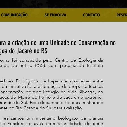
COMUNICAÇÃO
SE ENVOLVA
CONTATO
RESE
para a criação de uma Unidade de Conservação no
goa do Jacaré no RS
orno foi conduzido pelo Centro de Ecologia da
ande do Sul (UFRGS), com parceria do Instituto
redores Ecológicos de Itapeva e aconteceu entre
o da iniciativa foi a elaboração de proposta técnica
nservação, do tipo Refúgio de Vida Silvestre, no
goas do Morro do Forno e do Jacaré no extremo-
o Grande do Sul. Esse documento foi encaminhado à
nte do Rio Grande do Sul para avaliação.
 realizamos um inventário biológico de plantas
 não voadores e aves, com a finalidade de gerar