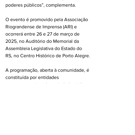
poderes públicos”, complementa.
O evento é promovido pela Associação 
Riograndense de Imprensa (ARI) e 
ocorrerá entre 26 e 27 de março de 
2025, no Auditório do Memorial da 
Assembleia Legislativa do Estado do 
RS, no Centro Histórico de Porto Alegre.
A programação, aberta à comunidade, é 
constituída por entidades 
governamentais e da sociedade civil, 
prevendo paineis de diálogo efetivo e 
crítico entre diversos setores sobre a 
importância do Pampa em vários 
âmbitos, com o objetivo de viabilizar a 
conservação de seus ecossistemas para 
gerações futuras.