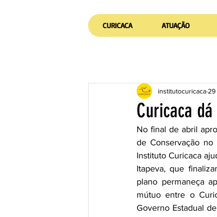
CURICACA
ATUAÇÃO
institutocuricaca
29
Curicaca dá 
No final de abril ap
de Conservação no E
Instituto Curicaca a
Itapeva, que finali
plano permaneça a
mútuo entre o Curic
Governo Estadual de