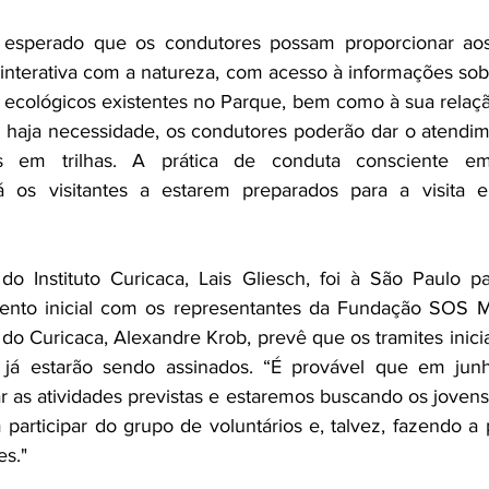
esperado que os condutores possam proporcionar aos 
interativa com a natureza, com acesso à informações sobre
 ecológicos existentes no Parque, bem como à sua relação
o haja necessidade, os condutores poderão dar o atendime
nos em trilhas. A prática de conduta consciente e
 os visitantes a estarem preparados para a visita e
o Instituto Curicaca, Lais Gliesch, foi à São Paulo par
ento inicial com os representantes da Fundação SOS Mat
o Curicaca, Alexandre Krob, prevê que os tramites inicia
 já estarão sendo assinados. “É provável que em junh
iar as atividades previstas e estaremos buscando os joven
participar do grupo de voluntários e, talvez, fazendo a p
es."