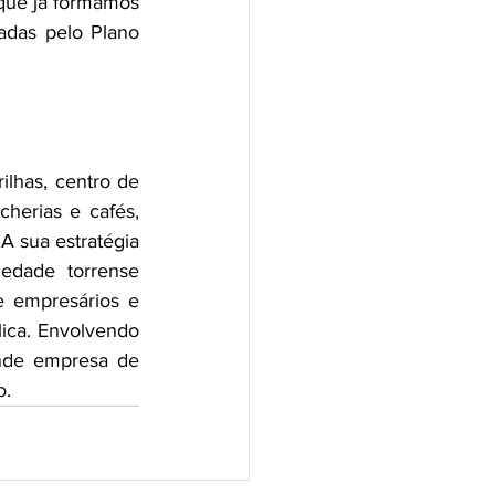
que já formamos 
das pelo Plano 
lhas, centro de 
herias e cafés, 
 sua estratégia 
edade torrense 
 empresários e 
ica. Envolvendo 
nde empresa de 
o.