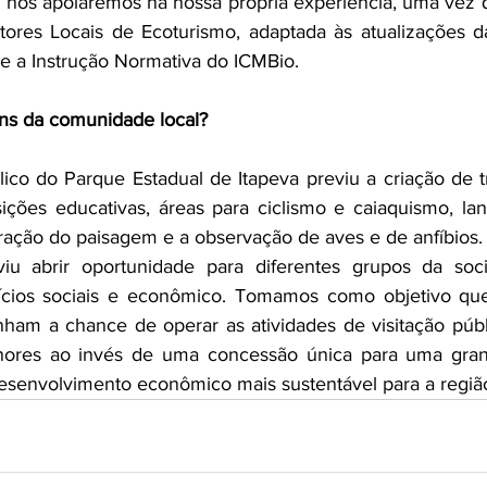
, nos apoiaremos na nossa própria experiência, uma vez 
ores Locais de Ecoturismo, adaptada às atualizações da
e a Instrução Normativa do ICMBio. 
ens da comunidade local?
co do Parque Estadual de Itapeva previu a criação de tri
ições educativas, áreas para ciclismo e caiaquismo, lanc
ração do paisagem e a observação de aves e de anfíbios. A
iu abrir oportunidade para diferentes grupos da soci
cios sociais e econômico. Tomamos como objetivo que
nham a chance de operar as atividades de visitação públ
nores ao invés de uma concessão única para uma gra
desenvolvimento econômico mais sustentável para a regiã