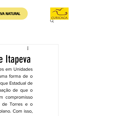
RVA NATURAL
e Itapeva
tes em Unidades 
uma forma de o 
que Estadual de 
pação de que o 
m compromisso 
 de Torres e o 
ano. Com isso, 