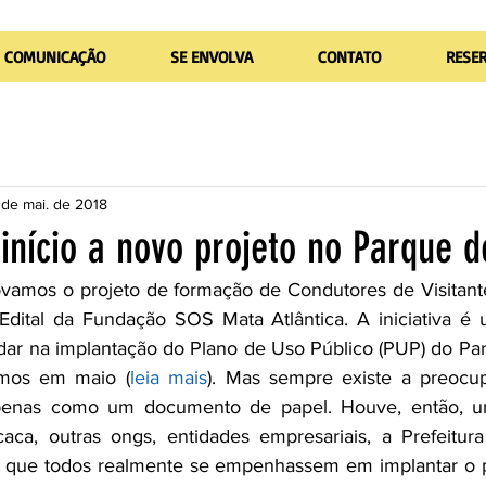
COMUNICAÇÃO
SE ENVOLVA
CONTATO
RESE
 de mai. de 2018
início a novo projeto no Parque d
rovamos o projeto de formação de Condutores de Visitan
dital da Fundação SOS Mata Atlântica. A iniciativa é 
judar na implantação do Plano de Uso Público (PUP) do Par
zamos em maio (
leia mais
). Mas sempre existe a preocu
penas como um documento de papel. Houve, então, u
aca, outras ongs, entidades empresariais, a Prefeitura
 que todos realmente se empenhassem em implantar o pl