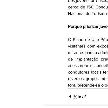
dos jovens torrenses
cerca de 150 Condut
Nacional de Turismo 
Porque priorizar jov
O Plano de Uso Públi
visitantes com expos
mirantes para a admi
de implantação prev
acessarem os benefí
condutores locais te
diversos grupos me
fora, pretende-se o 