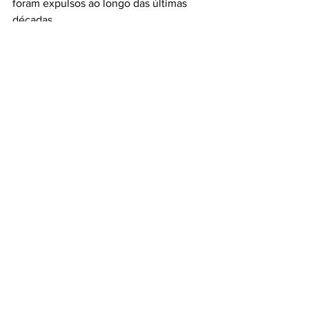
foram expulsos ao longo das últimas 
décadas.
Ver tudo
Posts recentes